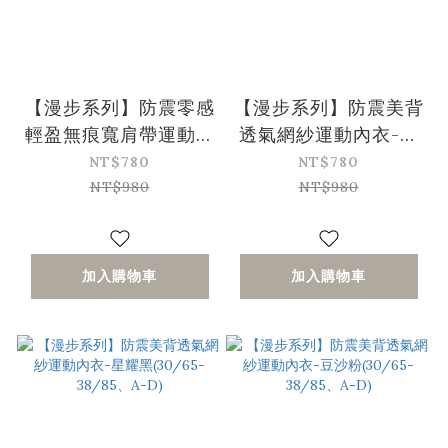
【漫步系列】防震零感
【漫步系列】防震美背
輕盈無痕寬肩帶運動內
透氣網紗運動內衣-醬
衣-星耀黑(30/65-
茄紫(30/65-38/85、
NT$780
NT$780
38/85、A-D)
A-D)
NT$980
NT$980
加入購物車
加入購物車