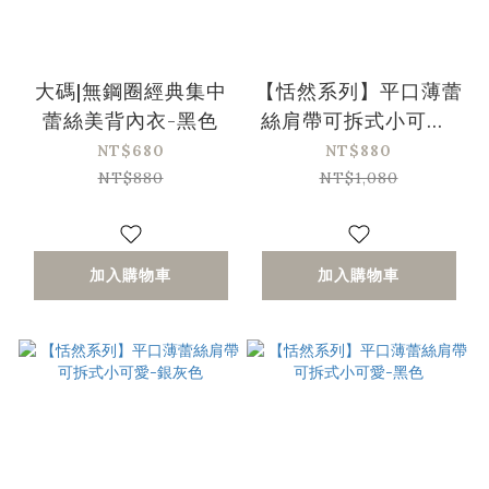
大碼|無鋼圈經典集中
【恬然系列】平口薄蕾
蕾絲美背內衣-黑色
絲肩帶可拆式小可愛-
粉色
NT$680
NT$880
NT$880
NT$1,080
加入購物車
加入購物車