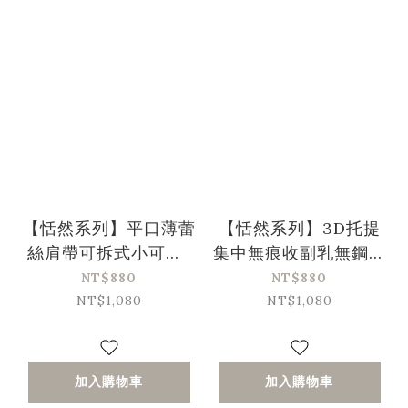
【恬然系列】平口薄蕾
【恬然系列】3D托提
絲肩帶可拆式小可愛-
集中無痕收副乳無鋼圈
白色
內衣-岩石紅
NT$880
NT$880
NT$1,080
NT$1,080
加入購物車
加入購物車