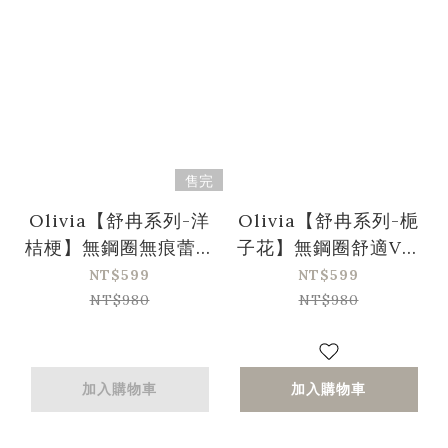
售完
Olivia【舒冉系列-洋
Olivia【舒冉系列-梔
桔梗】無鋼圈無痕蕾絲
子花】無鋼圈舒適V褶
輕氧內衣-灰藍色
蕾絲三角杯集中內衣-
NT$599
NT$599
棕紅
NT$980
NT$980
加入購物車
加入購物車