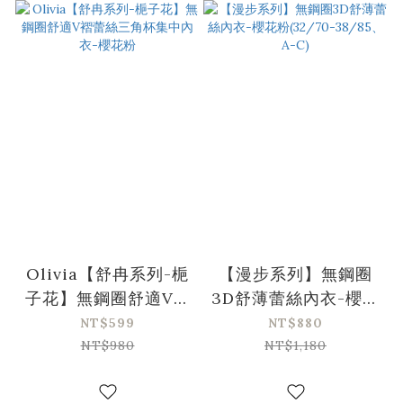
Olivia【舒冉系列-梔
【漫步系列】無鋼圈
子花】無鋼圈舒適V褶
3D舒薄蕾絲內衣-櫻花
蕾絲三角杯集中內衣-
粉(32/70-38/85、A-
NT$599
NT$880
櫻花粉
C)
NT$980
NT$1,180