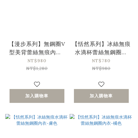
【漫步系列】無鋼圈V
【恬然系列】冰絲無痕
型美背蕾絲無痕內衣-
水滴杯蕾絲無鋼圈內
綠色(32/70-42/95、
衣-黑色
NT$980
NT$780
A-D)
NT$1,280
NT$980
加入購物車
加入購物車