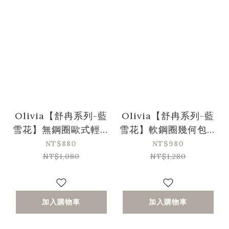
Olivia【舒冉系列-藍
Olivia【舒冉系列-藍
雪花】無鋼圈歐式輕奢
雪花】軟鋼圈幾何包覆
蕾絲集中內衣-灰色
收副乳集中內衣-灰藍
NT$880
NT$980
色
NT$1,080
NT$1,280
加入購物車
加入購物車