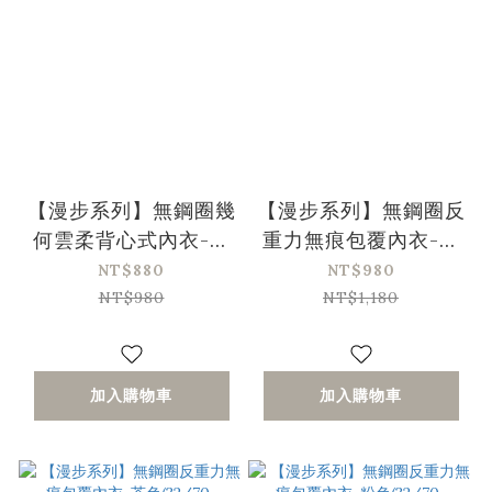
【漫步系列】無鋼圈幾
【漫步系列】無鋼圈反
何雲柔背心式內衣-奶
重力無痕包覆內衣-黑
油色(32/70-40/90、
色(32/70-38/85、A-
NT$880
NT$980
A-C)〔Olivia x 艾琳
C)
NT$980
NT$1,180
聯名團購〕
加入購物車
加入購物車