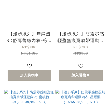
【漫步系列】無鋼圈
【漫步系列】防震零感
3D舒薄蕾絲內衣-棕紅
輕盈無痕寬肩帶運動內
色(32/70-38/85、A-
衣-灰湖藍(30/65-
NT$880
NT$780
C)
38/85、A-D)
NT$1,180
NT$980
加入購物車
加入購物車