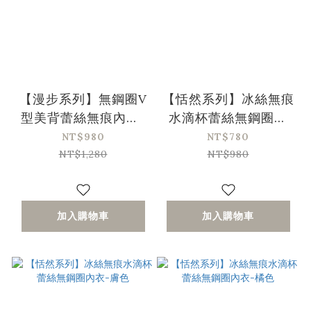
【漫步系列】無鋼圈V
【恬然系列】冰絲無痕
型美背蕾絲無痕內衣-
水滴杯蕾絲無鋼圈內
綠色(32/70-42/95、
衣-黑色
NT$980
NT$780
A-D)
NT$1,280
NT$980
加入購物車
加入購物車