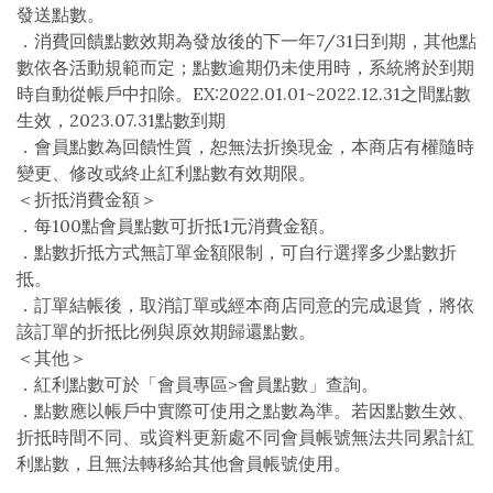
發送點數。
．消費回饋點數效期為發放後的下一年7/31日到期，其他點
數依各活動規範而定；點數逾期仍未使用時，系統將於到期
時自動從帳戶中扣除。EX:2022.01.01~2022.12.31之間點數
生效，2023.07.31點數到期
．會員點數為回饋性質，恕無法折換現金，本商店有權隨時
變更、修改或終止紅利點數有效期限。
＜折抵消費金額＞
．每100點會員點數可折抵1元消費金額。
．點數折抵方式無訂單金額限制，可自行選擇多少點數折
抵。
．訂單結帳後，取消訂單或經本商店同意的完成退貨，將依
該訂單的折抵比例與原效期歸還點數。
＜其他＞
．紅利點數可於「會員專區>會員點數」查詢。
．點數應以帳戶中實際可使用之點數為準。若因點數生效、
折抵時間不同、或資料更新處不同會員帳號無法共同累計紅
利點數，且無法轉移給其他會員帳號使用。