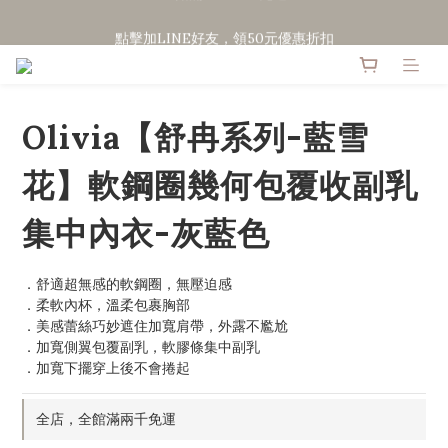
點擊加LINE好友，領50元優惠折扣
點擊加LINE好友，領50元優惠折扣
全館滿２０００免運
點擊加LINE好友，領50元優惠折扣
Olivia【舒冉系列-藍雪
花】軟鋼圈幾何包覆收副乳
集中內衣-灰藍色
．舒適超無感的軟鋼圈，無壓迫感	
．柔軟內杯，溫柔包裹胸部	
．美感蕾絲巧妙遮住加寬肩帶，外露不尷尬	
．加寬側翼包覆副乳，軟膠條集中副乳	
．加寬下擺穿上後不會捲起
全店，全館滿兩千免運