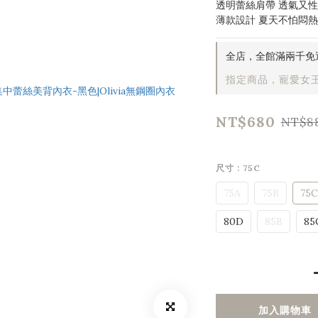
透明蕾絲肩帶 透氣又
薄款設計 夏天不怕悶熱
全店，全館滿兩千免
指定商品，寵愛女王
NT$680
NT$8
尺寸
: 75C
75A
75B
75C
80D
85B
85
加入購物車