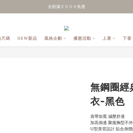
點擊加LINE好友，領50元優惠折扣
點擊加LINE好友，領50元優惠折扣
全館滿２０００免運
點擊加LINE好友，領50元優惠折扣
的尺碼
NEW新品
風格企劃
優惠活動
上著
下著
無鋼圈經
衣-黑色
肩帶加寬 減壓舒適
加高側邊 聚攏胸型不
U型美背設計 貼合身體