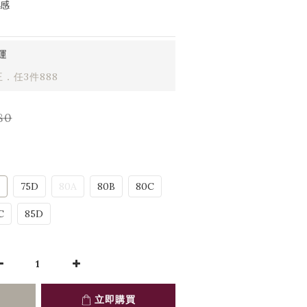
性感
運
．任3件888
80
75D
80A
80B
80C
C
85D
立即購買