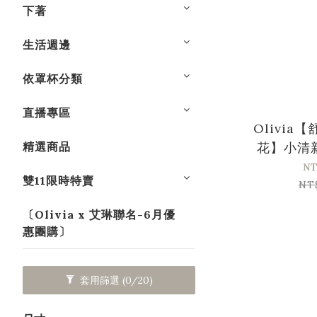
下著
生活週邊
依罩杯分類
直播專區
Olivia
精選商品
花】小清
套
NT
雙11限時特賣
NT
〔Olivia x 艾琳聯名-6月優
惠團購〕
套用篩選
(0/20)