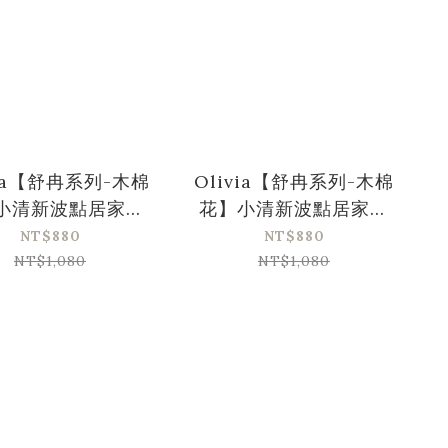
via【舒冉系列-木棉
Olivia【舒冉系列-木棉
小清新波點居家服
花】小清新波點居家服
套裝-紫色
套裝-睡眠內衣-紅色
NT$880
NT$880
NT$1,080
NT$1,080