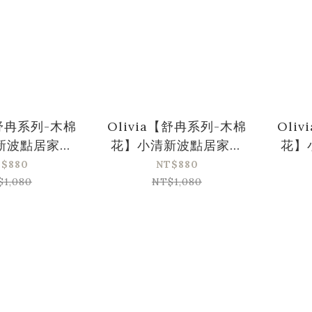
【舒冉系列-木棉
Olivia【舒冉系列-木棉
Oli
新波點居家服
花】小清新波點居家服
花】
裝-綠色
套裝-粉色
$880
NT$880
$1,080
NT$1,080