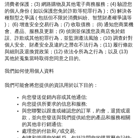
消費者保護；(3) 網路購物及其他電子商務服務；(4) 驗證您
的個人身份 ( 如以保護您免於詐欺等犯罪行為 )；(5) 解決各
種類型之爭議 ( 包括但不限於消費糾紛、智慧財產權爭議等 
)； (6) 增進安全交易行為；(7) 收取債務； (8) 通知您商業機
會、產品、服務及更新；(9) 偵測並保護您及商店免於錯
誤、詐欺或其他犯罪行為，並監測遵法風險；(10) 調查針對
個人安全、財產安全及違約之潛在不法行為；(11) 履行條款
與細則及退換貨政策；(12) 依法令所為之行為；以及 (13) 
其他於蒐集當時取得您同意之目的。
我們如何使用個人資料
我們可能會將您提供的資訊用於以下目的：
向您發送促銷內容或其他通信;
向您提供所要求的信息和服務;
與您聯繫以跟進或確認您的訂單，約會，退貨或退
款，並向您發送與我們提供給您的產品和服務相關
的其他非行銷通信;
處理您的付款和/或交易;
創建和管理您的帳戶，包括訪問您的購買歷史記錄;