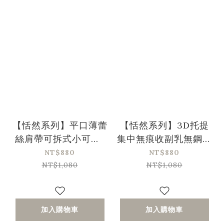
【恬然系列】平口薄蕾
【恬然系列】3D托提
絲肩帶可拆式小可愛-
集中無痕收副乳無鋼圈
白色
內衣-岩石紅
NT$880
NT$880
NT$1,080
NT$1,080
加入購物車
加入購物車