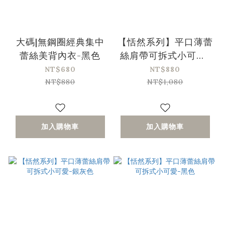
大碼|無鋼圈經典集中
【恬然系列】平口薄蕾
蕾絲美背內衣-黑色
絲肩帶可拆式小可愛-
粉色
NT$680
NT$880
NT$880
NT$1,080
加入購物車
加入購物車