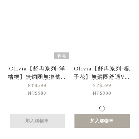
售完
Olivia【舒冉系列-洋
Olivia【舒冉系列-梔
桔梗】無鋼圈無痕蕾絲
子花】無鋼圈舒適V褶
輕氧內衣-灰藍色
蕾絲三角杯集中內衣-
NT$599
NT$599
棕紅
NT$980
NT$980
加入購物車
加入購物車