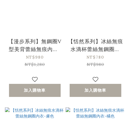
【漫步系列】無鋼圈V
【恬然系列】冰絲無痕
型美背蕾絲無痕內衣-
水滴杯蕾絲無鋼圈內
綠色(32/70-42/95、
衣-黑色
NT$980
NT$780
A-D)
NT$1,280
NT$980
加入購物車
加入購物車