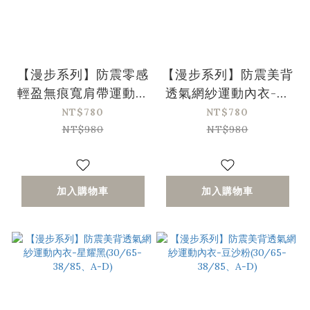
【漫步系列】防震零感
【漫步系列】防震美背
輕盈無痕寬肩帶運動內
透氣網紗運動內衣-醬
衣-星耀黑(30/65-
茄紫(30/65-38/85、
NT$780
NT$780
38/85、A-D)
A-D)
NT$980
NT$980
加入購物車
加入購物車