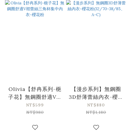
Olivia【舒冉系列-梔
【漫步系列】無鋼圈
子花】無鋼圈舒適V褶
3D舒薄蕾絲內衣-櫻花
蕾絲三角杯集中內衣-
粉(32/70-38/85、A-
NT$599
NT$880
櫻花粉
C)
NT$980
NT$1,180