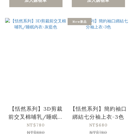
加入購物車
加入購物車
New新品
【恬然系列】3D剪裁
【恬然系列】簡約袖口
前交叉棉哺乳/睡眠內
綁結七分袖上衣-3色
衣-灰藍色
NT$780
NT$680
NT$880
NT$780