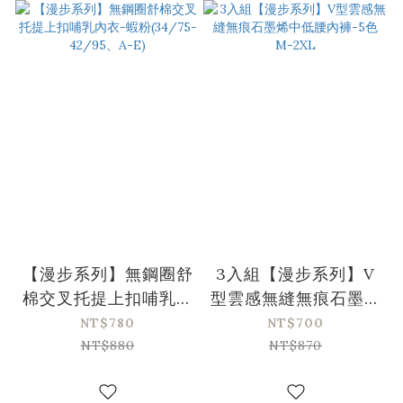
【漫步系列】無鋼圈舒
3入組【漫步系列】V
棉交叉托提上扣哺乳內
型雲感無縫無痕石墨烯
衣-蝦粉(34/75-
中低腰內褲-5色 M-
NT$780
NT$700
42/95、A-E)
2XL
NT$880
NT$870