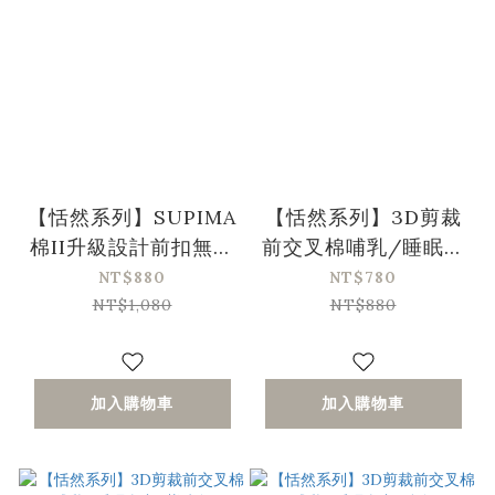
【恬然系列】SUPIMA
【恬然系列】3D剪裁
棉II升級設計前扣無鋼
前交叉棉哺乳/睡眠內
圈哺乳內衣-4色
衣-粉紅色
NT$880
NT$780
NT$1,080
NT$880
加入購物車
加入購物車