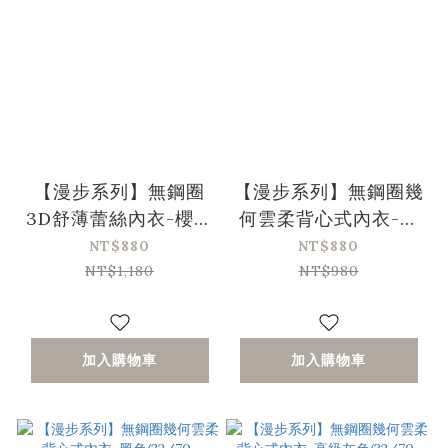
【漫步系列】無鋼圈
【漫步系列】無鋼圈幾
3D舒薄蕾絲內衣-櫻花
何雲柔背心式內衣-奶
粉(32/70-38/85、A-
油色(32/70-40/90、
NT$880
NT$880
C)
A-C)〔Olivia x 艾琳
NT$1,180
NT$980
聯名團購〕
加入購物車
加入購物車