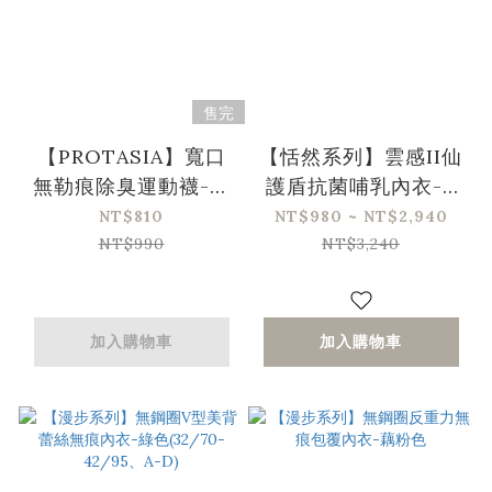
售完
【PROTASIA】寬口
【恬然系列】雲感II仙
無勒痕除臭運動襪-白
護盾抗菌哺乳內衣-4
色3入組(M/L)
色
NT$810
NT$980 ~ NT$2,940
NT$990
NT$3,240
加入購物車
加入購物車