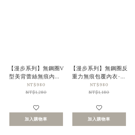
【漫步系列】無鋼圈V
【漫步系列】無鋼圈反
型美背蕾絲無痕內衣-
重力無痕包覆內衣-藕
綠色(32/70-42/95、
粉色
NT$980
NT$980
A-D)
NT$1,280
NT$1,180
加入購物車
加入購物車