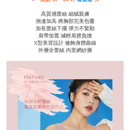
高質感蕾絲 細膩親膚
側邊加高 將胸部完美包覆
加長蕾絲下擺 彈力不緊勒
肩帶加寬 減輕肩膀負擔
X型美背設計 修飾身體曲線
外層全蕾絲 內里網紗層