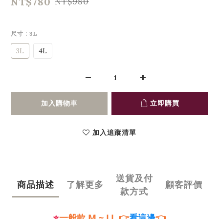
NT$780
NT$980
尺寸
: 3L
3L
4L
加入購物車
立即購買
加入追蹤清單
送貨及付
商品描述
了解更多
顧客評價
款方式
⭐
一般款 M
~ LL
👉
👈
看這邊