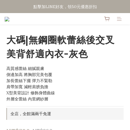
點擊加LINE好友，領50元優惠折扣
點擊加LINE好友，領50元優惠折扣
全館滿２０００免運
點擊加LINE好友，領50元優惠折扣
大碼|無鋼圈軟蕾絲後交叉
美背舒適內衣-灰色
高質感蕾絲 細膩親膚
側邊加高 將胸部完美包覆
加長蕾絲下擺 彈力不緊勒
肩帶加寬 減輕肩膀負擔
X型美背設計 修飾身體曲線
外層全蕾絲 內里網紗層
全店，全館滿兩千免運