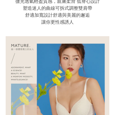
微光透氣輕盈質感，親膚柔滑 低脊心設計
塑造迷人的曲線可拆式調整雙肩帶
舒適加寬設計舒適與美麗的邂逅
讓你更性感誘人