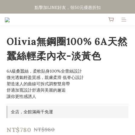
點擊加LINE好友，領50元優惠折扣
點擊加LINE好友，領50元優惠折扣
全館滿２０００免運
點擊加LINE好友，領50元優惠折扣
Olivia無鋼圈100% 6A天然
蠶絲輕柔內衣-淡黃色
6A級桑蠶絲，柔軟貼身100%全蕾絲設計
微光透氣輕盈質感，親膚柔滑 低脊心設計
塑造迷人的曲線可拆式調整雙肩帶
舒適加寬設計舒適與美麗的邂逅
讓你更性感誘人
全店，全館滿兩千免運
NT$780
NT$980