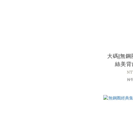
大碼|無
絲美背
NT
NT