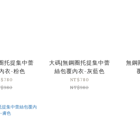
鋼圈托提集中蕾
大碼|無鋼圈托提集中蕾
無鋼
內衣-粉色
絲包覆內衣-灰藍色
$780
NT$780
$980
NT$980