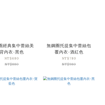
圈經典集中蕾絲美
無鋼圈托提集中蕾絲包
背內衣-黑色
覆內衣-酒紅色
NT$680
NT$780
NT$880
NT$980