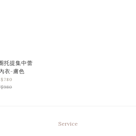
鋼圈托提集中蕾
內衣-膚色
$780
$980
Service