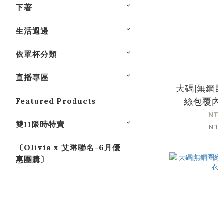
下著
生活週邊
依罩杯分類
直播專區
大碼|無
Featured Products
絲包覆
NT
雙11限時特賣
NT
〔Olivia x 艾琳聯名-6月優
惠團購〕