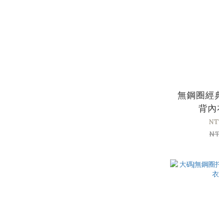
無鋼圈經
背內
NT
NT