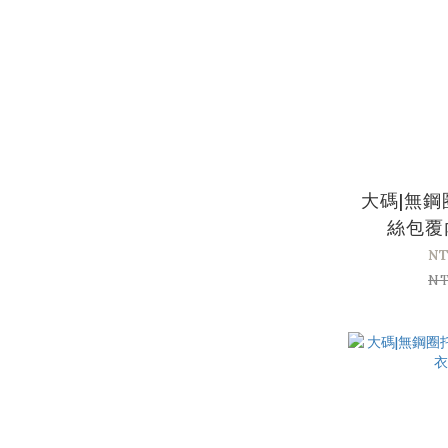
大碼|無
絲包覆
NT
NT