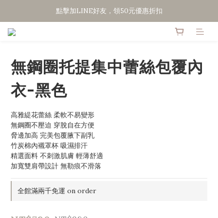
點擊加LINE好友，領50元優惠折扣
點擊加LINE好友，領50元優惠折扣
全館滿２０００免運
點擊加LINE好友，領50元優惠折扣
無鋼圈托提集中蕾絲包覆內
衣-黑色
高雅緹花蕾絲 柔軟不易變形
無鋼圈不壓迫 穿脫自在方便
脅邊加高 完美包覆腋下副乳
竹炭棉內襯罩杯 吸濕排汗
精選面料 不刺激肌膚 輕薄舒適
加寬雙肩帶設計 無勒痕不滑落
全館滿兩千免運 on order