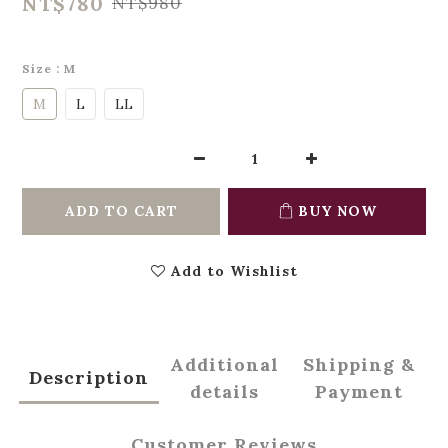
NT$780
NT$980
Size
: M
M
L
LL
ADD TO CART
BUY NOW
Add to Wishlist
Additional
Shipping &
Description
details
Payment
Customer Reviews