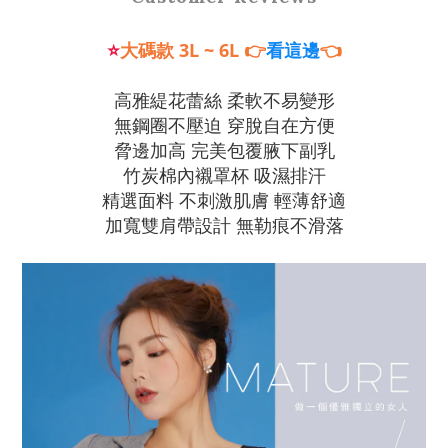
⭐
大碼款 3L
~ 6L
👉
👈
看這邊
高雅緹花蕾絲 柔軟不易變形
無鋼圈不壓迫 穿脫自在方便
脅邊加高 完美包覆腋下副乳
竹炭棉內襯罩杯 吸濕排汗
精選面料 不刺激肌膚 輕薄舒適
加寬雙肩帶設計 無勒痕不滑落