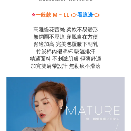
⭐
一般款 M
~ LL
👉
👈
看這邊
高雅緹花蕾絲 柔軟不易變形
無鋼圈不壓迫 穿脫自在方便
脅邊加高 完美包覆腋下副乳
竹炭棉內襯罩杯 吸濕排汗
精選面料 不刺激肌膚 輕薄舒適
加寬雙肩帶設計 無勒痕不滑落