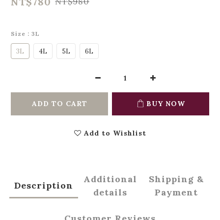
NT$780
NT$980
Size
: 3L
3L
4L
5L
6L
ADD TO CART
BUY NOW
Add to Wishlist
Additional
Shipping &
Description
details
Payment
Customer Reviews