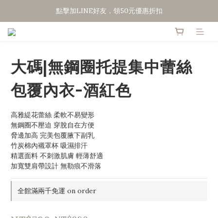
點擊加LINE好友，領50元優惠折扣
點擊加LINE好友，領50元優惠折扣
全館滿２０００免運
點擊加LINE好友，領50元優惠折扣
大碼|無鋼圈托提集中蕾絲
包覆內衣-酒紅色
高雅緹花蕾絲 柔軟不易變形
無鋼圈不壓迫 穿脫自在方便
脅邊加高 完美包覆腋下副乳
竹炭棉內襯罩杯 吸濕排汗
精選面料 不刺激肌膚 輕薄舒適
加寬雙肩帶設計 無勒痕不滑落
全館滿兩千免運 on order