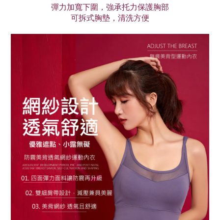
彈力加寬下圍，強承托力保護胸部
可拆式胸墊，清洗方便