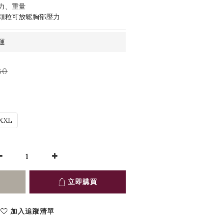
力、重量
顆粒可放鬆胸部壓力
運
80
XXL
立即購買
加入追蹤清單