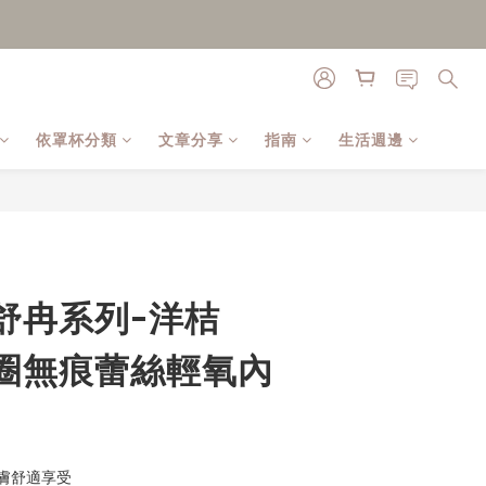
依罩杯分類
文章分享
指南
生活週邊
立即購買
a【舒冉系列-洋桔
圈無痕蕾絲輕氧內
膚舒適享受