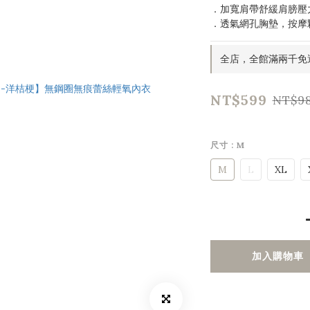
．加寬肩帶舒緩肩膀壓
．透氣網孔胸墊，按摩
全店，全館滿兩千免
NT$599
NT$9
尺寸
: M
M
L
XL
加入購物車