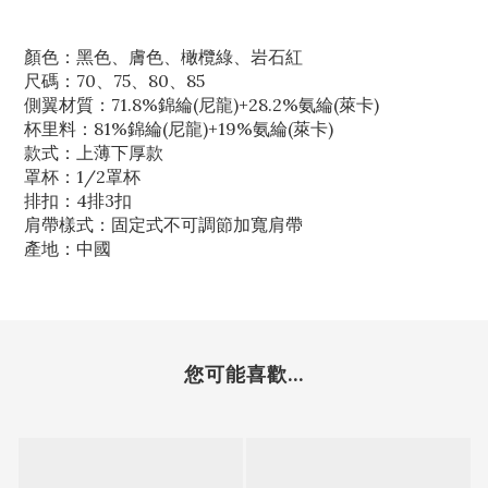
顏色：黑色、膚色、橄欖綠、岩石紅
尺碼：70、75、80、85
側翼材質：71.8%錦綸(尼龍)+28.2%氨綸(萊卡)
杯里料：81%錦綸(尼龍)+19%氨綸(萊卡)
款式：上薄下厚款
罩杯：1/2罩杯
排扣：4排3扣
肩帶樣式：固定式不可調節加寬肩帶
產地：中國
您可能喜歡...