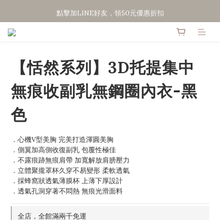
點擊加LINE好友，領50元優惠折扣
點擊加LINE好友，領50元優惠折扣
全館滿２０００免運
點擊加LINE好友，領50元優惠折扣
【恬然系列】3D托提集中
無痕收副乳無鋼圈內衣-黑
色
．心機V型美胸 完美打造渾圓美胸
．側翼加高側收復副乳 包覆性極佳
．不露痕跡無痕肩帶 加寬解放肩膀壓力
．立體聚攏罩杯久穿不易變形 柔軟透氣
．採蜂窩狀透氣薄膜杯 上薄下厚設計
．透氣孔洞穿著不悶熱 無痕光滑面料
全店，全館滿兩千免運