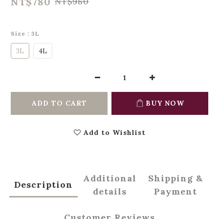
NT$780
NT$980
Size
: 3L
3L
4L
ADD TO CART
BUY NOW
Add to Wishlist
Additional
Shipping &
Description
details
Payment
Customer Reviews