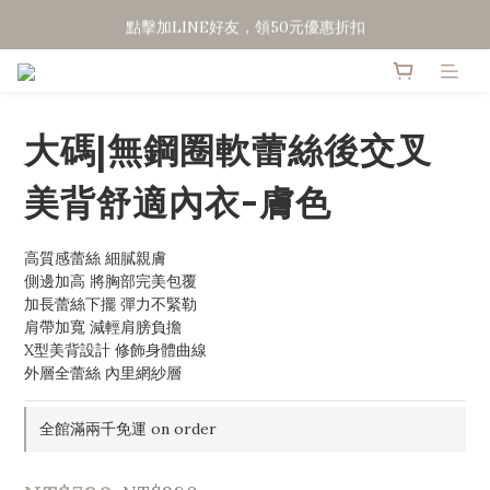
點擊加LINE好友，領50元優惠折扣
點擊加LINE好友，領50元優惠折扣
全館滿２０００免運
點擊加LINE好友，領50元優惠折扣
大碼|無鋼圈軟蕾絲後交叉
美背舒適內衣-膚色
高質感蕾絲 細膩親膚
側邊加高 將胸部完美包覆
加長蕾絲下擺 彈力不緊勒
肩帶加寬 減輕肩膀負擔
X型美背設計 修飾身體曲線
外層全蕾絲 內里網紗層
全館滿兩千免運 on order