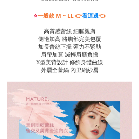
⭐
一般款
M
~ LL
👉
👈
看這邊
高質感蕾絲 細膩親膚
側邊加高 將胸部完美包覆
加長蕾絲下擺 彈力不緊勒
肩帶加寬 減輕肩膀負擔
X型美背設計 修飾身體曲線
外層全蕾絲 內里網紗層