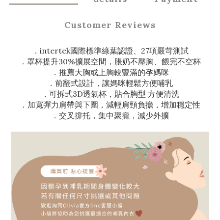
Customer Reviews
．intertek國際標準綠葉認證、27項嚴苛測試
．罩杯提升30%擴展空間，脹奶不壓胸、餵完不空杯
．推薦大胸或上胸較豐滿的孕媽咪
．前翻式設計，讓媽咪輕鬆方便哺乳
．可拆式3D透氣杯，貼合胸型 方便清洗
．加寬彈力肩帶與下圍，減輕肩頸負擔，增加穩定性
．交叉撐托，集中聚攏，減少外擴