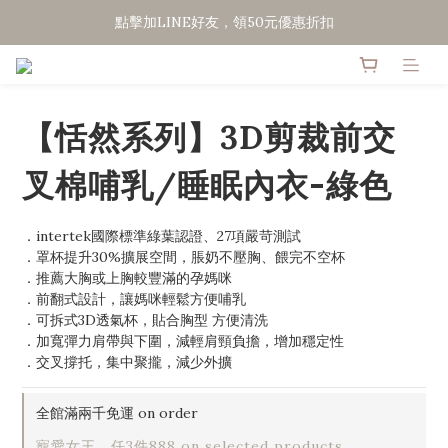
點擊加LINE好友，領50元優惠折扣
點擊加LINE好友，領50元優惠折扣
全館滿２０００免運
點擊加LINE好友，領50元優惠折扣
【恬然系列】3D剪裁前交
叉棉哺乳/睡眠內衣-綠色
．intertek國際標準綠葉認證、27項嚴苛測試
．罩杯提升30%擴展空間，脹奶不壓胸、餵完不空杯
．推薦大胸或上胸較豐滿的孕媽咪
．前翻式設計，讓媽咪輕鬆方便哺乳
．可拆式3D透氣杯，貼合胸型 方便清洗
．加寬彈力肩帶與下圍，減輕肩頸負擔，增加穩定性
．交叉撐托，集中聚攏，減少外擴
全館滿兩千免運 on order
寵愛女王．任3件888 on selected products