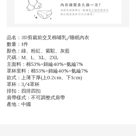
品名：3D剪裁前交叉棉哺乳/睡眠內衣
數量：1件
顏色：綠、粉紅、紫駝、灰藍
尺碼：M、L、XL、2XL
主面料：棉53%+錦綸40%+氨綸7%
罩杯里料：棉53%+錦綸40%+氨綸7%
款式：上薄下厚(上0.2cm、下1cm)
罩杯：3/4罩杯
排扣：四排四扣
肩帶樣式：不可調整式肩帶
產地：中國