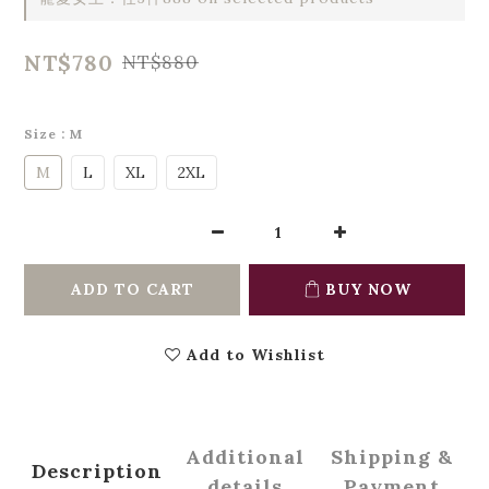
NT$780
NT$880
Size
: M
M
L
XL
2XL
ADD TO CART
BUY NOW
Add to Wishlist
Additional
Shipping &
Description
details
Payment