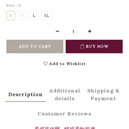
Size
: S
S
M
L
XL
ADD TO CART
BUY NOW
Add to Wishlist
Additional
Shipping &
Description
details
Payment
Customer Reviews