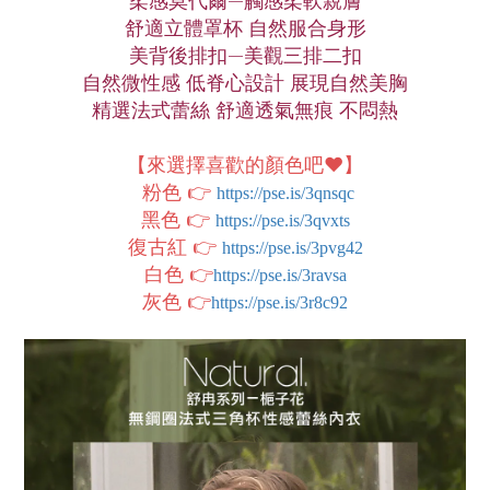
柔感莫代爾—觸感柔軟親膚
舒適立體罩杯 自然服合身形
美背後排扣—美觀三排二扣
自然微性感 低脊心設計 展現自然美胸
精選法式蕾絲 舒適透氣無痕 不悶熱
【來選擇喜歡的顏色吧❤️】
粉色 👉
https://pse.is/3qnsqc
黑色 👉
https://pse.is/3qvxts
復古紅
👉
https://pse.is/3pvg42
白色 👉
https://pse.is/3ravsa
灰色 👉
https://pse.is/3r8c92