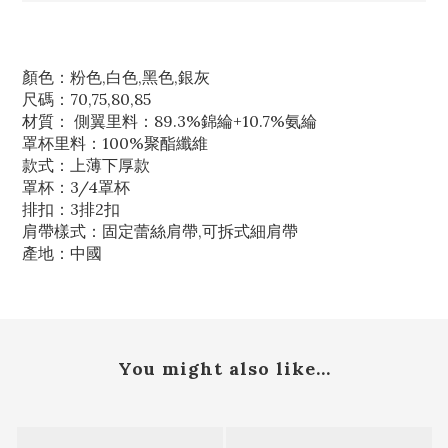
顏色：粉色,白色,黑色,銀灰
尺碼：70,75,80,85
材質： 側翼里料：89.3%錦綸+10.7%氨綸
罩杯里料：100%聚酯纖維
款式：上薄下厚款
罩杯：3/4罩杯
排扣：3排2扣
肩帶樣式：固定蕾絲肩帶,可拆式細肩帶
產地：中國
You might also like...