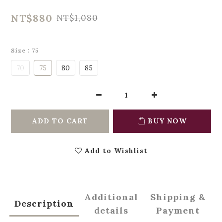
NT$880
NT$1,080
Size
: 75
70
75
80
85
ADD TO CART
BUY NOW
Add to Wishlist
Additional
Shipping &
Description
details
Payment