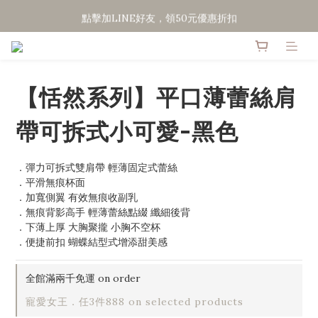
點擊加LINE好友，領50元優惠折扣
點擊加LINE好友，領50元優惠折扣
全館滿２０００免運
點擊加LINE好友，領50元優惠折扣
【恬然系列】平口薄蕾絲肩
帶可拆式小可愛-黑色
．彈力可拆式雙肩帶 輕薄固定式蕾絲
．平滑無痕杯面
．加寬側翼 有效無痕收副乳
．無痕背影高手 輕薄蕾絲點綴 纖細後背
．下薄上厚 大胸聚攏 小胸不空杯
．便捷前扣 蝴蝶結型式增添甜美感
全館滿兩千免運 on order
寵愛女王．任3件888 on selected products