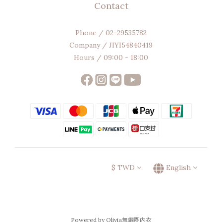
Contact
Phone / 02-29535782
Company / JIYI54840419
Hours / 09:00 - 18:00
$
TWD
English
Powered by Olivia無鋼圈內衣