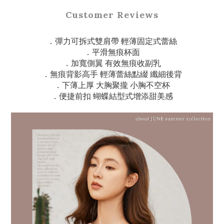
Customer Reviews
．彈力可拆式雙肩帶 輕薄固定式蕾絲
．平滑無痕杯面
．加寬側翼 有效無痕收副乳
．無痕背影高手 輕薄蕾絲點綴 纖細後背
．下薄上厚 大胸聚攏 小胸不空杯
．便捷前扣 蝴蝶結型式增添甜美感