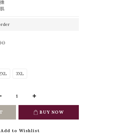
負擔
密肌
rder
90
2XL
3XL
T
BUY NOW
Add to Wishlist