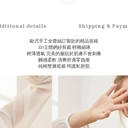
ditional details
Shipping & Paym
歐式手工全蕾絲訂製款的精品規格
3D立體網紗剪裁 輕雕細琢
輕薄透氣 完美的服貼於肌膚不會刺癢
觸感柔軟 清爽舒適零負擔
純棉雙層底襠 呵護私密肌