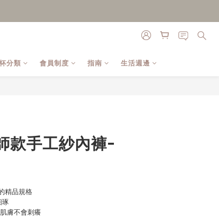
杯分類
會員制度
指南
生活週邊
BUY NOW
師款手工紗內褲-
的精品規格
細琢
於肌膚不會刺癢