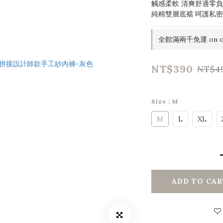
觸感柔軟 清爽舒適零
純棉雙層底襠 呵護私
全館滿兩千免運 on o
NT$390
NT$4
Size
: M
M
L
XL
ADD TO CAR