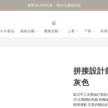
點擊加LINE好友，領50元優惠折扣
點擊加LINE好友，領50元優惠折扣
全館滿２０００免運
點擊加LINE好友，領50元優惠折扣
NEW新品
風格企劃
優惠活動
上著
下著
依罩
拼接設計
灰色
歐式手工全蕾絲訂製款
3D立體網紗剪裁 輕雕
輕薄透氣 完美的服貼