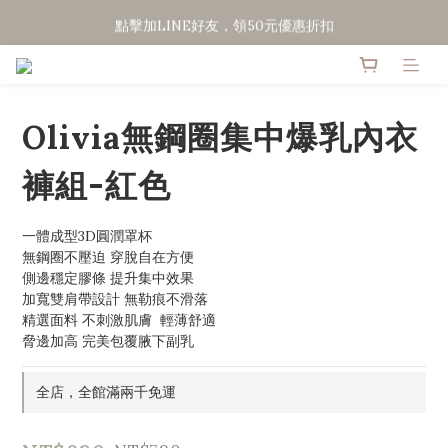
點擊加LINE好友，領50元優惠折扣
點擊加LINE好友，領50元優惠折扣
全館滿２０００免運
點擊加LINE好友，領50元優惠折扣
Olivia無鋼圈集中爆乳內衣
褲組-紅色
一體成型3D圓潤罩杯
無鋼圈不壓迫 穿脫自在方便
側邊穩定膠條 提升集中效果
加寬雙肩帶設計 無勒痕不滑落
精選面料 不刺激肌膚  輕薄舒適
脅邊加高 完美包覆腋下副乳
全店，全館滿兩千免運