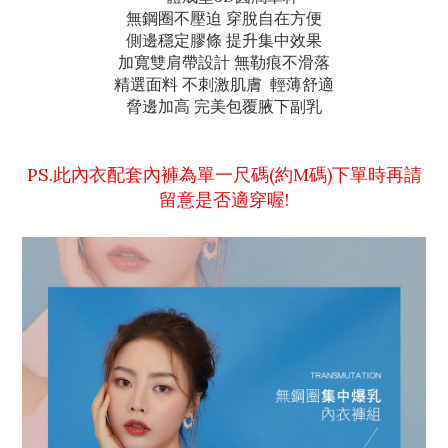
無鋼圈不壓迫 穿脫自在方便
側邊穩定膠條 提升集中效果
加寬雙肩帶設計 無勒痕不滑落
精選面料 不刺激肌膚 輕薄舒適
脅邊加高 完美包覆腋下副乳
PS.此內衣配套內褲為單一尺碼(約M碼)下單時再請
留意是否適穿喔!