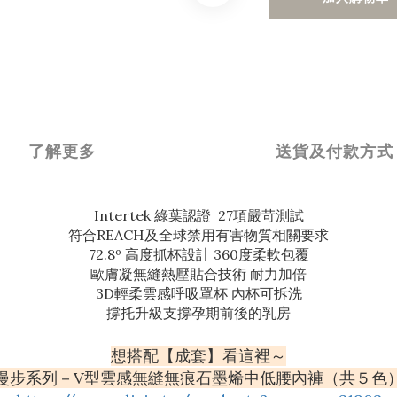
了解更多
送貨及付款方式
Intertek 綠葉認證 27項嚴苛測試
符合REACH及全球禁用有害物質相關要求
72.8º 高度抓杯設計 360度柔軟包覆
歐膚凝無縫熱壓貼合技術 耐力加倍
3D輕柔雲感呼吸罩杯 內杯可拆洗
撐托升級支撐孕期前後的乳房
想搭配【成套】看這裡～
漫步系列－V型雲感無縫無痕石墨烯中低腰內褲（共５色