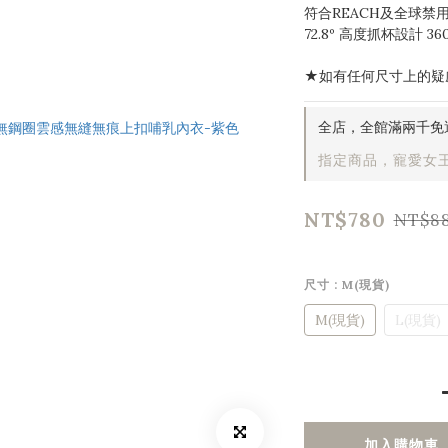
72.8º 高度抓杯設計 
★如有任何尺寸上的疑慮
全店，全館滿兩千免
指定商品，寵愛女王
NT$780
NT$8
尺寸
: M(現貨)
M(現貨)
L(現貨)
加入購物車