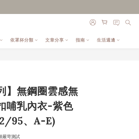
依罩杯分類
文章分享
指南
生活週邊
立即購買
列】無鋼圈雲感無
扣哺乳內衣-紫色
42/95、A-E)
Intertek 綠葉認證  27項嚴苛測試	