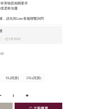
符合REACH及全球禁用有害物質相關要求	
360度柔軟包覆
，請先與Line客服聯繫詢問
運
．任3件888
80
XL(現貨)
2XL(現貨)
立即購買