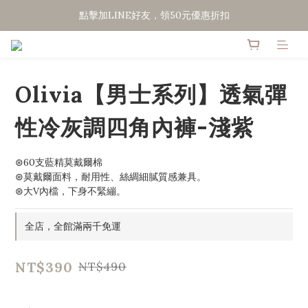
點擊加LINE好友，領50元優惠折扣
點擊加LINE好友，領50元優惠折扣
全館滿２０００免運
點擊加LINE好友，領50元優惠折扣
Olivia【男士系列】透氣彈
性冷灰調四角內褲-淺紫
⊛60支藍精莫戴爾棉
⊛莫戴爾面料，耐用性、絲綢細膩質感兼具。
⊛大V內檔，下身不緊繃。
全店，全館滿兩千免運
NT$390
NT$490