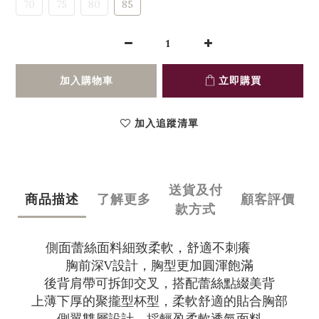
70
75
80
85
加入購物車
立即購買
加入追蹤清單
送貨及付
商品描述
了解更多
顧客評價
款方式
側面蕾絲面料細致柔軟，舒適不刺癢
胸前深V設計，胸型更加圓渾飽滿
後背肩帶可拆卸交叉，搭配蕾絲點綴美背
上薄下厚的聚攏型杯型，柔軟舒適的貼合胸部
側翼雙層設計，採輕盈柔軟透氣面料