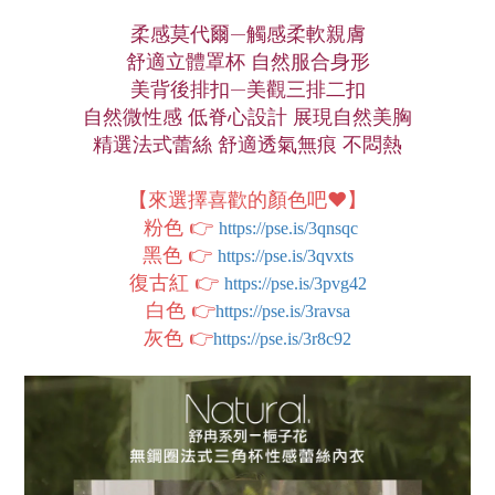
柔感莫代爾—觸感柔軟親膚
舒適立體罩杯 自然服合身形
美背後排扣—美觀三排二扣
自然微性感 低脊心設計 展現自然美胸
精選法式蕾絲 舒適透氣無痕 不悶熱
【來選擇喜歡的顏色吧❤️】
粉色 👉
https://pse.is/3qnsqc
黑色 👉
https://pse.is/3qvxts
復古紅
👉
https://pse.is/3pvg42
白色 👉
https://pse.is/3ravsa
灰色 👉
https://pse.is/3r8c92