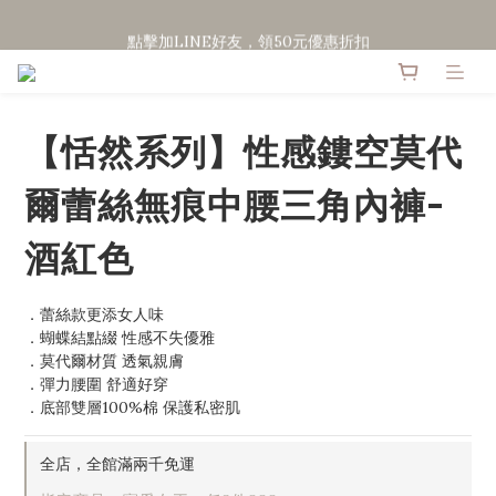
點擊加LINE好友，領50元優惠折扣
點擊加LINE好友，領50元優惠折扣
全館滿２０００免運
點擊加LINE好友，領50元優惠折扣
【恬然系列】性感鏤空莫代
爾蕾絲無痕中腰三角內褲-
酒紅色
．蕾絲款更添女人味
．蝴蝶結點綴 性感不失優雅
．莫代爾材質 透氣親膚
．彈力腰圍 舒適好穿
．底部雙層100%棉 保護私密肌
全店，全館滿兩千免運