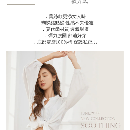
款方式
．蕾絲款更添女人味
．蝴蝶結點綴 性感不失優雅
．莫代爾材質 透氣親膚
．彈力腰圍 舒適好穿
．底部雙層100%棉 保護私密肌