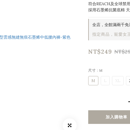
符合REACH及全球禁
採用石墨烯抗菌底棉 
全店，全館滿兩千免
指定商品，寵愛女王
NT$249
NT$2
尺寸
: M
M
L
XL
加入購物車