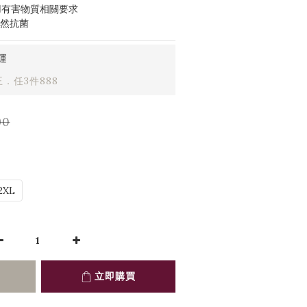
用有害物質相關要求
天然抗菌
運
．任3件888
90
2XL
立即購買