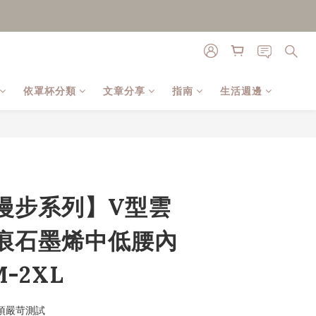
依罩杯分類
文章分享
指南
生活週邊
立即購買
a【漫步系列】V型雲
痕石墨烯中低腰內
-2XL
27項嚴苛測試