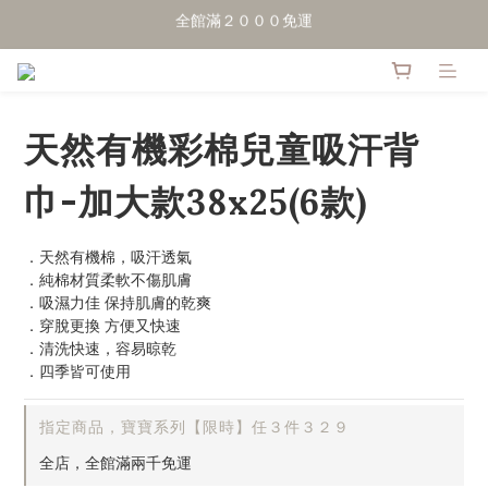
點擊加LINE好友，領50元優惠折扣
點擊加LINE好友，領50元優惠折扣
全館滿２０００免運
點擊加LINE好友，領50元優惠折扣
天然有機彩棉兒童吸汗背
巾-加大款38x25(6款)
．天然有機棉，吸汗透氣
．純棉材質柔軟不傷肌膚
．吸濕力佳 保持肌膚的乾爽
．穿脫更換 方便又快速
．清洗快速，容易晾乾
．四季皆可使用
指定商品，寶寶系列【限時】任３件３２９
全店，全館滿兩千免運