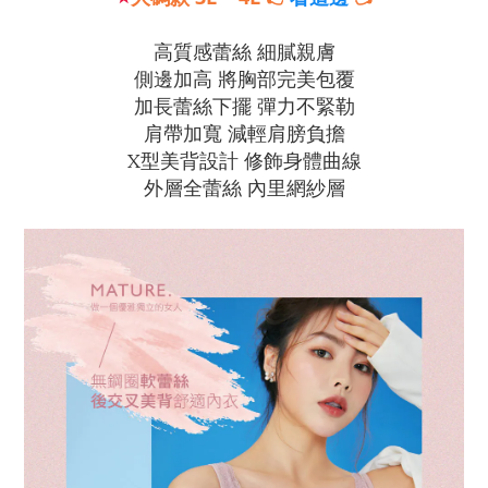
高質感蕾絲 細膩親膚
側邊加高 將胸部完美包覆
加長蕾絲下擺 彈力不緊勒
肩帶加寬 減輕肩膀負擔
X型美背設計 修飾身體曲線
外層全蕾絲 內里網紗層