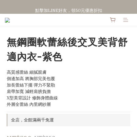
點擊加LINE好友，領50元優惠折扣
點擊加LINE好友，領50元優惠折扣
全館滿２０００免運
點擊加LINE好友，領50元優惠折扣
無鋼圈軟蕾絲後交叉美背舒
適內衣-紫色
高質感蕾絲 細膩親膚
側邊加高 將胸部完美包覆
加長蕾絲下擺 彈力不緊勒
肩帶加寬 減輕肩膀負擔
X型美背設計 修飾身體曲線
外層全蕾絲 內里網紗層
全店，全館滿兩千免運