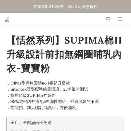
點擊加LINE好友，領50元優惠折扣
點擊加LINE好友，領50元優惠折扣
全館滿２０００免運
點擊加LINE好友，領50元優惠折扣
【恬然系列】SUPIMA棉II
升級設計前扣無鋼圈哺乳內
衣-寶寶粉
．Olivia孕媽咪回饋no.1暢銷升級款
．intertek國際標準綠葉認證、27項嚴苛測試
．採用頂級SUPIMA棉製作
．95%純棉內裡搭配5%彈性纖維，舒緩漲奶的不適
．前開扣、加大哺乳口設計，方便哺乳
全店，全館滿兩千免運