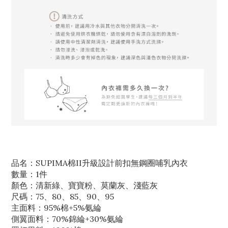
品名：SUPIMA棉II升級設計前扣無鋼圈哺乳內衣
數量：1件
顏色：清新綠、寶寶粉、莫蘭灰、淺藍灰
尺碼：75、80、85、90、95
主面料：95%棉+5%氨綸
側翼面料：70%錦綸+30%氨綸