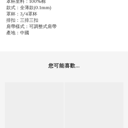
罩杯里料：100%棉
款式：全薄款(0.1mm)
罩杯：3/4罩杯
排扣：三排三扣
肩帶樣式：可調整式肩帶
產地：中國
您可能喜歡...