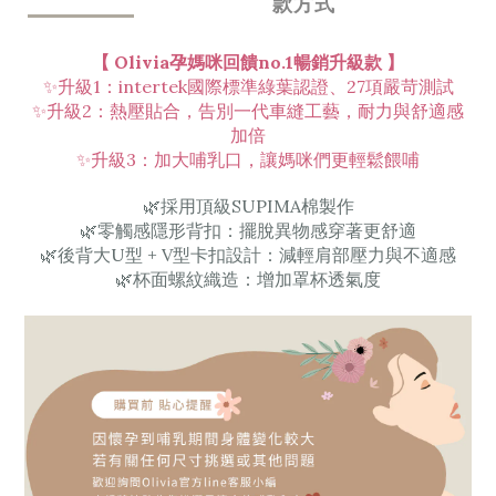
款方式
【 Olivia孕媽咪回饋no.1暢銷升級款 】
✨
升級1：intertek國際標準綠葉認證、27項嚴苛測試
✨升級2：熱壓貼合，告別一代車縫工藝，耐力與舒適感
加倍
✨升級3：加大哺乳口，讓媽咪們更輕鬆餵哺
🌿採用頂級SUPIMA棉製作
🌿
零觸感隱形背扣：擺脫異物感穿著更舒適
🌿
後背大U型 + V型卡扣設計：減輕肩部壓力與不適感
🌿
杯面螺紋織造：增加罩杯透氣度