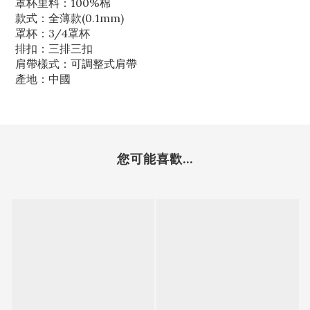
罩杯里料：100%棉
款式：全薄款(0.1mm)
罩杯：3/4罩杯
排扣：三排三扣
肩帶樣式：可調整式肩帶
產地：中國
您可能喜歡...