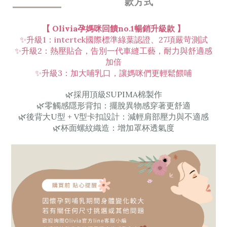
款方式
【 Olivia孕媽咪回饋no.1暢銷升級款 】
✨
升級1：intertek國際標準綠葉認證、27項嚴苛測試
✨升級2：熱壓貼合，告別一代車縫工藝，耐力與舒適感
加倍
✨升級3：加大哺乳口，讓媽咪們更輕鬆餵哺
🌿採用頂級SUPIMA棉製作
🌿
零觸感隱形背扣：擺脫異物感穿著更舒適
🌿
後背大U型 + V型卡扣設計：減輕肩部壓力與不適感
🌿
杯面螺紋織造：增加罩杯透氣度