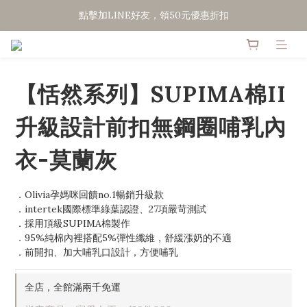
點擊加LINE好友，領50元優惠折扣
點擊加LINE好友，領50元優惠折扣
全館滿２０００免運
點擊加LINE好友，領50元優惠折扣
【恬然系列】SUPIMA棉II
升級設計前扣無鋼圈哺乳內
衣-莫蘭灰
．Olivia孕媽咪回饋no.1暢銷升級款
．intertek國際標準綠葉認證、27項嚴苛測試
．採用頂級SUPIMA棉製作
．95%純棉內裡搭配5%彈性纖維，舒緩漲奶的不適
．前開扣、加大哺乳口設計，方便哺乳
全店，全館滿兩千免運