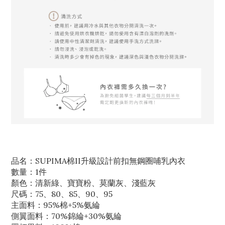
品名：SUPIMA棉II升級設計前扣無鋼圈哺乳內衣
數量：1件
顏色：清新綠、寶寶粉、莫蘭灰、淺藍灰
尺碼：75、80、85、90、95
主面料：95%棉+5%氨綸
側翼面料：70%錦綸+30%氨綸