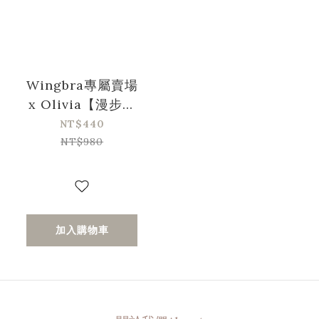
Wingbra專屬賣場
x Olivia【漫步系
列】無鋼圈幾何雲
NT$440
柔背心式內衣-黑色
NT$980
(32/70-40/90、
A-C)
加入購物車