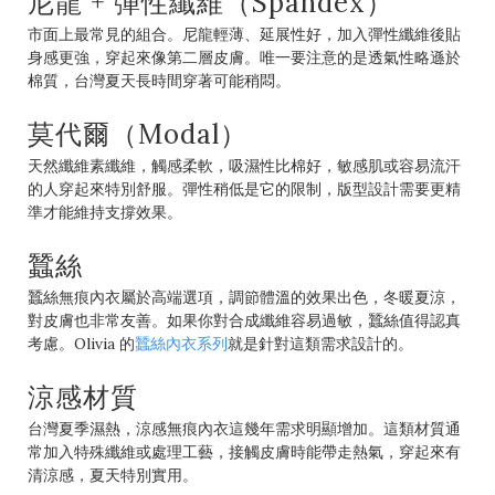
尼龍 + 彈性纖維（Spandex）
市面上最常見的組合。尼龍輕薄、延展性好，加入彈性纖維後貼
身感更強，穿起來像第二層皮膚。唯一要注意的是透氣性略遜於
棉質，台灣夏天長時間穿著可能稍悶。
莫代爾（Modal）
天然纖維素纖維，觸感柔軟，吸濕性比棉好，敏感肌或容易流汗
的人穿起來特別舒服。彈性稍低是它的限制，版型設計需要更精
準才能維持支撐效果。
蠶絲
蠶絲無痕內衣屬於高端選項，調節體溫的效果出色，冬暖夏涼，
對皮膚也非常友善。如果你對合成纖維容易過敏，蠶絲值得認真
考慮。Olivia 的
蠶絲內衣系列
就是針對這類需求設計的。
涼感材質
台灣夏季濕熱，涼感無痕內衣這幾年需求明顯增加。這類材質通
常加入特殊纖維或處理工藝，接觸皮膚時能帶走熱氣，穿起來有
清涼感，夏天特別實用。