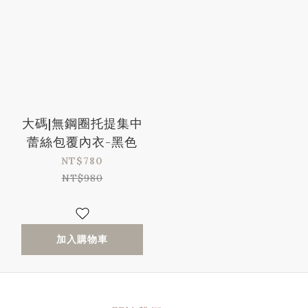
大碼|無鋼圈托提集中
蕾絲包覆內衣-黑色
NT$780
NT$980
加入購物車