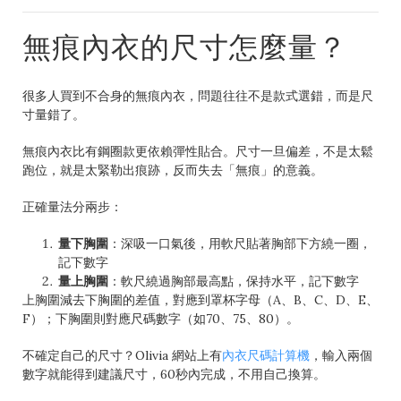
無痕內衣的尺寸怎麼量？
很多人買到不合身的無痕內衣，問題往往不是款式選錯，而是尺
寸量錯了。
無痕內衣比有鋼圈款更依賴彈性貼合。尺寸一旦偏差，不是太鬆
跑位，就是太緊勒出痕跡，反而失去「無痕」的意義。
正確量法分兩步：
量下胸圍
：深吸一口氣後，用軟尺貼著胸部下方繞一圈，
記下數字
量上胸圍
：軟尺繞過胸部最高點，保持水平，記下數字
上胸圍減去下胸圍的差值，對應到罩杯字母（A、B、C、D、E、
F）；下胸圍則對應尺碼數字（如70、75、80）。
不確定自己的尺寸？Olivia 網站上有
內衣尺碼計算機
，輸入兩個
數字就能得到建議尺寸，60秒內完成，不用自己換算。