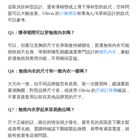
這取決於杯型設計。選有薄棉墊或上薄下厚杯型的款式，空杯問
題可以大幅改善。Olivia 的
小胸專區
有專為A/B罩杯設計的款式
可以參考。
Q5：懷孕期間可以穿無痕內衣嗎？
可以，但要注意胸部尺寸在孕期會持續變化，普通無痕內衣可能
很快就不合身。孕期和哺乳期建議選專門設計的
哺乳內衣
，兼顧
舒適無痕與實用功能，不用兩頭妥協。
Q6：無痕內衣的尺寸和一般內衣一樣嗎？
大方向一致，但不同品牌版型有差異。第一次購買時，建議重新
量測胸圍，對照品牌尺寸表，或使用 Olivia 的
尺碼計算機
確認，
不要直接套用以前在其他品牌買的尺寸。
Q7：無痕內衣穿起來容易跑位嗎？
尺寸正確的話，跑位的情況很少發生。最常見的原因是下圍太鬆
或肩帶太細。選購時確認下圍能緊貼身體、肩帶有適當寬度，就
能有效避免這個問題。