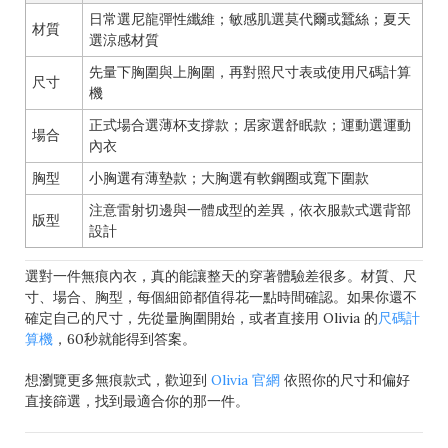
日常選尼龍彈性纖維；敏感肌選莫代爾或蠶絲；夏天
材質
選涼感材質
先量下胸圍與上胸圍，再對照尺寸表或使用尺碼計算
尺寸
機
正式場合選薄杯支撐款；居家選舒眠款；運動選運動
場合
內衣
胸型
小胸選有薄墊款；大胸選有軟鋼圈或寬下圍款
注意雷射切邊與一體成型的差異，依衣服款式選背部
版型
設計
選對一件無痕內衣，真的能讓整天的穿著體驗差很多。材質、尺
寸、場合、胸型，每個細節都值得花一點時間確認。如果你還不
確定自己的尺寸，先從量胸圍開始，或者直接用 Olivia 的
尺碼計
算機
，60秒就能得到答案。
想瀏覽更多無痕款式，歡迎到
Olivia 官網
依照你的尺寸和偏好
直接篩選，找到最適合你的那一件。