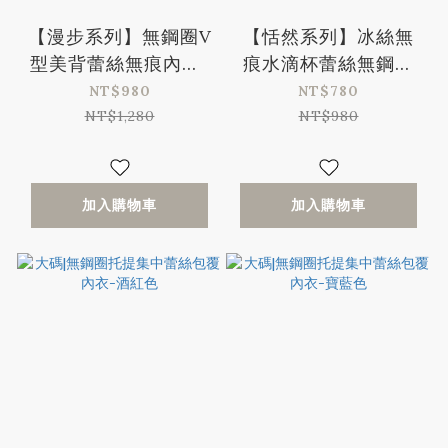
【漫步系列】無鋼圈V
【恬然系列】冰絲無
型美背蕾絲無痕內衣-
痕水滴杯蕾絲無鋼圈
綠色(32/70-42/95、
內衣-橘色
NT$980
NT$780
A-D)
NT$1,280
NT$980
加入購物車
加入購物車