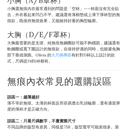
小胸（A/B罩杯）
小胸選無痕內衣最常遇到的問題是「空杯」——杯面沒有完全貼
合，外衣看起來凹凸不平。建議選有薄棉墊或上薄下厚杯型的無
痕款，既保持無痕效果，又能維持好看的胸型輪廓。
大胸（D/E/F罩杯）
大胸最需要的是支撐。純無痕無鋼圈款可能不夠穩固，建議選有
軟鋼圈或寬下圍設計的無痕款，在保持舒適的同時，也能避免胸
部下垂或側跑。Olivia 的
大尺碼專區
有針對D杯以上設計的款
式，尺碼從34到48都有。
無痕內衣常見的選購誤區
誤區一：越薄越好
薄不等於無痕。太薄的杯面反而容易透出乳頭輪廓，選有適當厚
度的薄杯才是正確方向。
誤區二：只看尺碼數字，不量實際尺寸
不同品牌的版型有差異，同樣是75B，版型寬窄可能差很多。第