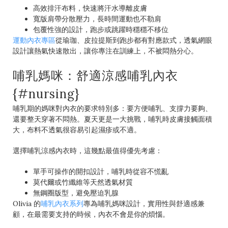
高效排汗布料，快速將汗水導離皮膚
寬版肩帶分散壓力，長時間運動也不勒肩
包覆性強的設計，跑步或跳躍時穩穩不移位
運動內衣專區
從瑜珈、皮拉提斯到跑步都有對應款式，透氣網眼
設計讓熱氣快速散出，讓你專注在訓練上，不被悶熱分心。
哺乳媽咪：舒適涼感哺乳內衣
{#nursing}
哺乳期的媽咪對內衣的要求特別多：要方便哺乳、支撐力要夠、
還要整天穿著不悶熱。夏天更是一大挑戰，哺乳時皮膚接觸面積
大，布料不透氣很容易引起濕疹或不適。
選擇哺乳涼感內衣時，這幾點最值得優先考慮：
單手可操作的開扣設計，哺乳時從容不慌亂
莫代爾或竹纖維等天然透氣材質
無鋼圈版型，避免壓迫乳腺
Olivia 的
哺乳內衣系列
專為哺乳媽咪設計，實用性與舒適感兼
顧，在最需要支持的時候，內衣不會是你的煩惱。