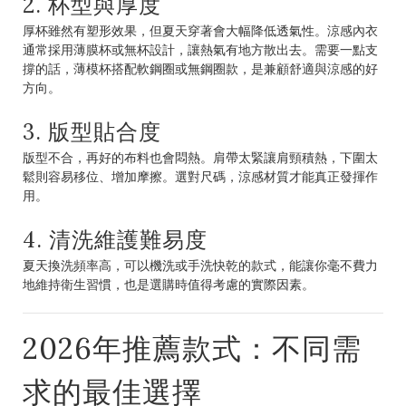
2. 杯型與厚度
厚杯雖然有塑形效果，但夏天穿著會大幅降低透氣性。涼感內衣
通常採用薄膜杯或無杯設計，讓熱氣有地方散出去。需要一點支
撐的話，薄模杯搭配軟鋼圈或無鋼圈款，是兼顧舒適與涼感的好
方向。
3. 版型貼合度
版型不合，再好的布料也會悶熱。肩帶太緊讓肩頸積熱，下圍太
鬆則容易移位、增加摩擦。選對尺碼，涼感材質才能真正發揮作
用。
4. 清洗維護難易度
夏天換洗頻率高，可以機洗或手洗快乾的款式，能讓你毫不費力
地維持衛生習慣，也是選購時值得考慮的實際因素。
2026年推薦款式：不同需
求的最佳選擇