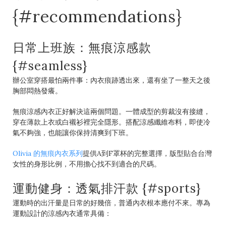
{#recommendations}
日常上班族：無痕涼感款
{#seamless}
辦公室穿搭最怕兩件事：內衣痕跡透出來，還有坐了一整天之後
胸部悶熱發癢。
無痕涼感內衣正好解決這兩個問題。一體成型的剪裁沒有接縫，
穿在薄款上衣或白襯衫裡完全隱形。搭配涼感纖維布料，即使冷
氣不夠強，也能讓你保持清爽到下班。
Olivia 的無痕內衣系列
提供A到F罩杯的完整選擇，版型貼合台灣
女性的身形比例，不用擔心找不到適合的尺碼。
運動健身：透氣排汗款 {#sports}
運動時的出汗量是日常的好幾倍，普通內衣根本應付不來。專為
運動設計的涼感內衣通常具備：