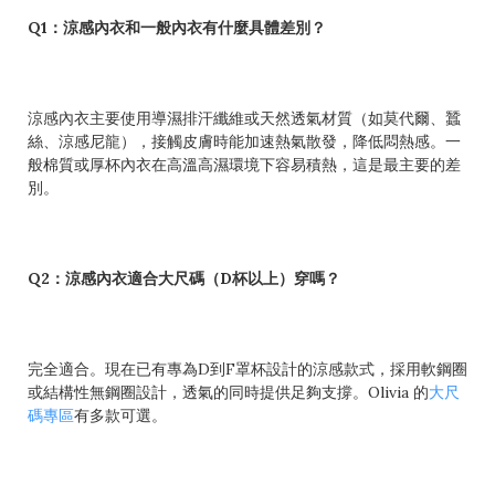
Q1：涼感內衣和一般內衣有什麼具體差別？
涼感內衣主要使用導濕排汗纖維或天然透氣材質（如莫代爾、蠶
絲、涼感尼龍），接觸皮膚時能加速熱氣散發，降低悶熱感。一
般棉質或厚杯內衣在高溫高濕環境下容易積熱，這是最主要的差
別。
Q2：涼感內衣適合大尺碼（D杯以上）穿嗎？
完全適合。現在已有專為D到F罩杯設計的涼感款式，採用軟鋼圈
或結構性無鋼圈設計，透氣的同時提供足夠支撐。Olivia 的
大尺
碼專區
有多款可選。