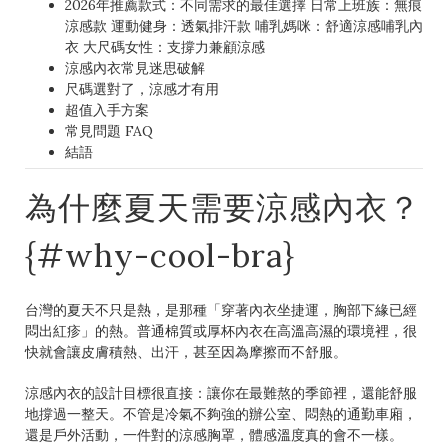
2026年推薦款式：不同需求的最佳選擇 日常上班族：無痕
涼感款 運動健身：透氣排汗款 哺乳媽咪：舒適涼感哺乳內
衣 大尺碼女性：支撐力兼顧涼感
涼感內衣常見迷思破解
尺碼選對了，涼感才有用
超值入手方案
常見問題 FAQ
結語
為什麼夏天需要涼感內衣？
{#why-cool-bra}
台灣的夏天不只是熱，是那種「穿著內衣坐捷運，胸部下緣已經
悶出紅疹」的熱。普通棉質或厚杯內衣在高溫高濕的環境裡，很
快就會讓皮膚積熱、出汗，甚至因為摩擦而不舒服。
涼感內衣的設計目標很直接：讓你在最難熬的季節裡，還能舒服
地撐過一整天。不管是冷氣不夠強的辦公室、悶熱的通勤車廂，
還是戶外活動，一件對的涼感胸罩，體感溫度真的會不一樣。