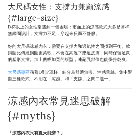
大尺碼女性：支撐力兼顧涼感
{#large-size}
D杯以上的女性常遇到一個困境：市面上的涼感款式大多是薄杯
無鋼圈設計，支撐力不足，穿起來反而不舒服。
好的大尺碼涼感內衣，需要在支撐力和透氣性之間找到平衡。軟
鋼圈比傳統鋼圈更柔軟，不會在高溫下壓迫皮膚，同時保留足夠
的塑形支撐。加上側幅加寬的版型，連副乳部位也能保持乾爽。
大尺碼專區
涵蓋D到F罩杯，細分為舒適無痕、性感蕾絲、集中聚
攏三種款式，不用在「涼感」和「支撐」之間二選一。
涼感內衣常見迷思破解
{#myths}
「涼感內衣只有夏天能穿？」