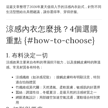
這篇文章整理了2026年夏天值得入手的涼感內衣款式，針對不同
生活型態給出具體建議，讓你選得準、穿得舒服。
涼感內衣怎麼挑？4個選購
重點 {#how-to-choose}
1. 布料決定一切
涼感效果主要來自布料的導濕排汗能力，以及接觸皮膚時的降溫
感。常見材質各有特色：
涼感纖維（如冰感尼龍）：接觸皮膚時有明顯涼意，特別
適合怕熱體質
竹纖維或莫代爾：天然透氣、柔軟親膚，敏感肌的好選擇
蠶絲：調溫性佳，冬暖夏涼，是最天然的涼感材質之一
網眼透氣設計：局部鏤空加速空氣流通，運動場合特別實
用