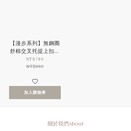
【漫步系列】無鋼圈
舒棉交叉托提上扣哺
乳內衣-蝦粉(34/75-
NT$780
42/95、A-E)
NT$880
加入購物車
關於我們About