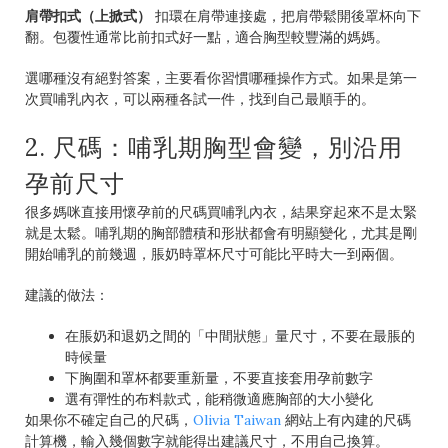
肩帶扣式（上掀式）
扣環在肩帶連接處，把肩帶鬆開後罩杯向下
翻。包覆性通常比前扣式好一點，適合胸型較豐滿的媽媽。
選哪種沒有絕對答案，主要看你習慣哪種操作方式。如果是第一
次買哺乳內衣，可以兩種各試一件，找到自己最順手的。
2. 尺碼：哺乳期胸型會變，別沿用
孕前尺寸
很多媽咪直接用懷孕前的尺碼買哺乳內衣，結果穿起來不是太緊
就是太鬆。哺乳期的胸部體積和形狀都會有明顯變化，尤其是剛
開始哺乳的前幾週，脹奶時罩杯尺寸可能比平時大一到兩個。
建議的做法：
在脹奶和退奶之間的「中間狀態」量尺寸，不要在最脹的
時候量
下胸圍和罩杯都要重新量，不要直接套用孕前數字
選有彈性的布料款式，能稍微適應胸部的大小變化
如果你不確定自己的尺碼，
Olivia Taiwan
網站上有內建的尺碼
計算機，輸入幾個數字就能得出建議尺寸，不用自己換算。