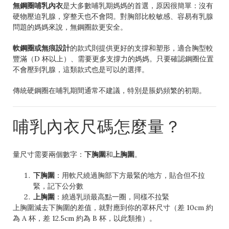
無鋼圈哺乳內衣
是大多數哺乳期媽媽的首選，原因很簡單：沒有
硬物壓迫乳腺，穿整天也不會悶。對胸部比較敏感、容易有乳腺
問題的媽媽來說，無鋼圈款更安全。
軟鋼圈或無痕設計
的款式則提供更好的支撐和塑形，適合胸型較
豐滿（D 杯以上）、需要更多支撐力的媽媽。只要確認鋼圈位置
不會壓到乳腺，這類款式也是可以的選擇。
傳統硬鋼圈在哺乳期間通常不建議，特別是脹奶頻繁的初期。
哺乳內衣尺碼怎麼量？
量尺寸需要兩個數字：
下胸圍
和
上胸圍
。
下胸圍
：用軟尺繞過胸部下方最緊的地方，貼合但不拉
緊，記下公分數
上胸圍
：繞過乳頭最高點一圈，同樣不拉緊
上胸圍減去下胸圍的差值，就對應到你的罩杯尺寸（差 10cm 約
為 A 杯，差 12.5cm 約為 B 杯，以此類推）。