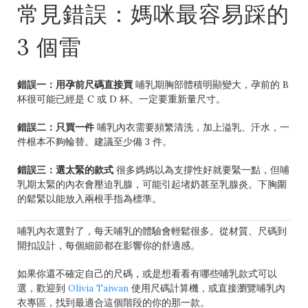
常見錯誤：媽咪最容易踩的
3 個雷
錯誤一：用孕前尺碼直接買
哺乳期胸部體積明顯變大，孕前的 B
杯很可能已經是 C 或 D 杯。一定要重新量尺寸。
錯誤二：只買一件
哺乳內衣需要頻繁清洗，加上溢乳、汗水，一
件根本不夠輪替。建議至少備 3 件。
錯誤三：選太緊的款式
很多媽媽以為支撐性好就要緊一點，但哺
乳期太緊的內衣會壓迫乳腺，可能引起堵奶甚至乳腺炎。下胸圍
的鬆緊以能放入兩根手指為標準。
哺乳內衣選對了，每天哺乳的體驗會輕鬆很多。從材質、尺碼到
開扣設計，每個細節都在影響你的舒適感。
如果你還不確定自己的尺碼，或是想看看有哪些哺乳款式可以
選，歡迎到
Olivia Taiwan
使用尺碼計算機，或直接瀏覽哺乳內
衣專區，找到最適合這個階段的你的那一款。