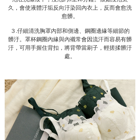
久，會使液體汙垢反向汙染回內衣上，反而會愈洗
愈髒。
３.仔細清洗胸罩內部和側邊、鋼圈邊緣等細節的
髒汙。罩杯鋼圈內緣與內襯常會因流汗而容易有髒
汙，可用手握住背扣，將背帶當刷子，輕搓揉髒汙
處。