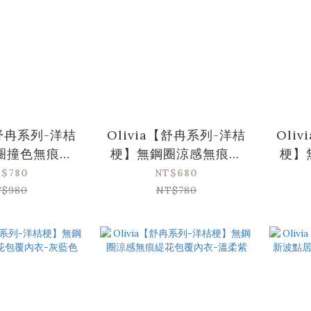
【舒冉系列-洋桔
Olivia【舒冉系列-洋桔
Oli
圈撞色無痕輕
梗】無鋼圈涼感無痕緹
梗】
內衣-紫紅色
花包覆內衣-抹茶綠
花
$780
NT$680
$980
NT$780