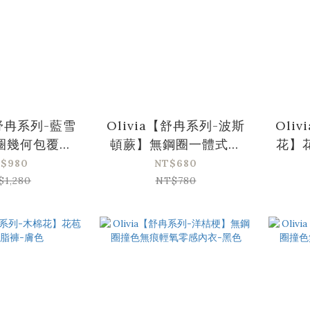
【舒冉系列-藍雪
Olivia【舒冉系列-波斯
Oli
圈幾何包覆收
頓蕨】無鋼圈一體式法
花】
內衣-素面黑
式蕾絲內衣-黑色
$980
NT$680
$1,280
NT$780