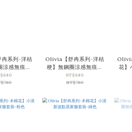
【舒冉系列-洋桔
Olivia【舒冉系列-洋桔
Oli
圈涼感無痕緹
梗】無鋼圈涼感無痕緹
花】
內衣-灰藍色
花包覆內衣-溫柔紫
套裝
$680
NT$680
T$780
NT$780