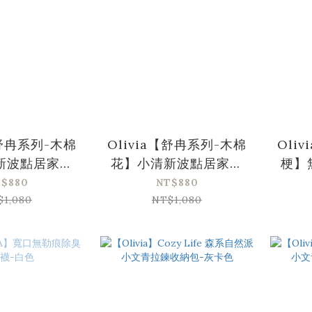
【舒冉系列-木棉
Olivia【舒冉系列-木棉
Oli
新波點居家服
花】小清新波點居家服
梗】
裝-粉色
套裝-綠色
$880
NT$880
$1,080
NT$1,080