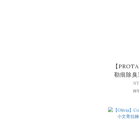
【PROT
勒痕除臭
N
N