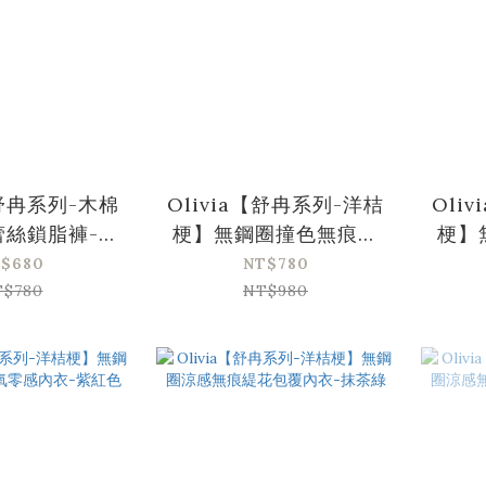
【舒冉系列-木棉
Olivia【舒冉系列-洋桔
Oli
蕾絲鎖脂褲-膚
梗】無鋼圈撞色無痕輕
梗】
色
氧零感內衣-黑色
氧
$680
NT$780
T$780
NT$980