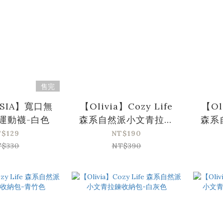
售完
ASIA】寬口無
【Olivia】Cozy Life
【Ol
運動襪-白色
森系自然派小文青拉鍊
森系
收納包-灰卡色
T$129
NT$190
T$330
NT$390