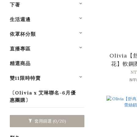
下著
生活週邊
依罩杯分類
直播專區
Olivia
精選商品
花】軟鋼
副乳集中
NT
雙11限時特賣
NT
〔Olivia x 艾琳聯名-6月優
惠團購〕
套用篩選
(0/20)